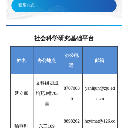
联系方式
联系方式
社会科学研究基础平台
办公电
姓名
办公地点
邮箱
话
文科组团成
8707003
yanlijun@zju.ed
延立军
均苑3幢703
6
u.cn
室
8898262
hzyimat@126.co
喻燕刚
东三109