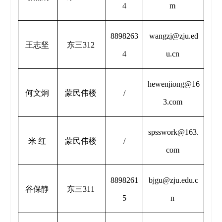
4
m
8898263
wangzj@zju.ed
王志坚
东三312
4
u.cn
hewenjiong@16
何文炯
蒙民伟楼
/
3.com
spsswork@163.
米 红
蒙民伟楼
/
com
8898261
bjgu@zju.edu.c
谷保静
东三311
5
n