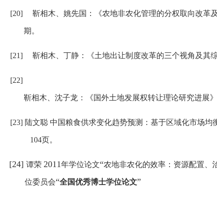
[20]
靳相木、姚先国：《农地非农化管理的分权取向改革
期。
[21]
靳相木、丁静：《土地出让制度改革的三个视角及其
[22]
靳相木、沈子龙：《国外土地发展权转让理论研究进展
[23]
陆文聪 中国粮食供求变化趋势预测：基于区域化市场均
104
页。
[24]
2011
“
谭荣
年学位论文
农地非农化的效率：资源配置、
“
”
位委员会
全国优秀博士学位论文