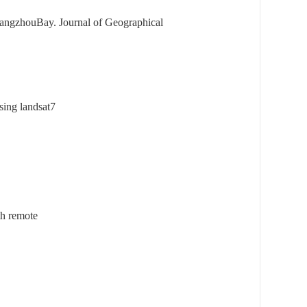
 HangzhouBay.
Journal of Geographical
sing landsat7
th remote