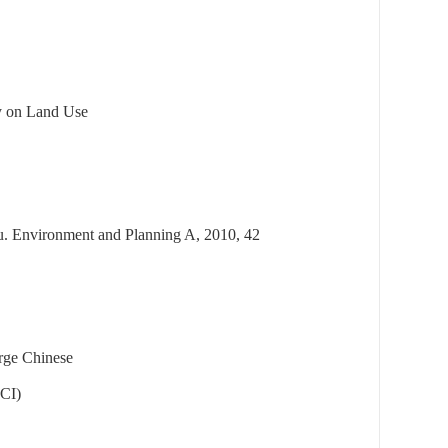
y on Land Use
u.
Environment and Planning A
, 2010, 42
arge Chinese
SCI)