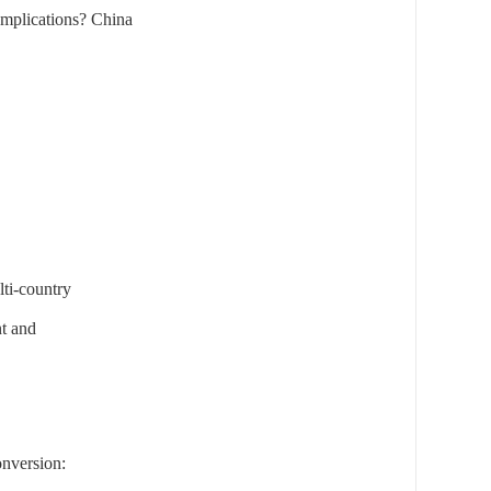
Implications?
China
lti-country
t and
nversion: