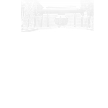
[
[
[