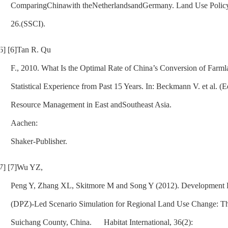
ComparingChinawith theNetherlandsandGermany.
Land Use Polic
26.(SSCI).
6]
[6]
Tan R. Qu
F., 2010. What Is the Optimal Rate of China’s Conversion of Farm
Statistical Experience from Past 15 Years. In: Beckmann V. et al.
(E
Resource Management in East andSoutheast Asia.
Aachen:
Shaker-Publisher.
7]
[7]
Wu YZ,
Peng Y, Zhang XL, Skitmore M and Song Y (2012). Development P
(DPZ)-Led Scenario Simulation for Regional Land Use Change: T
Suichang County, China.
Habitat International,
36(2):