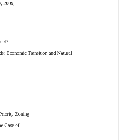
y
, 2009,
land?
ds),
Economic Transition and Natural
riority Zoning
he Case of