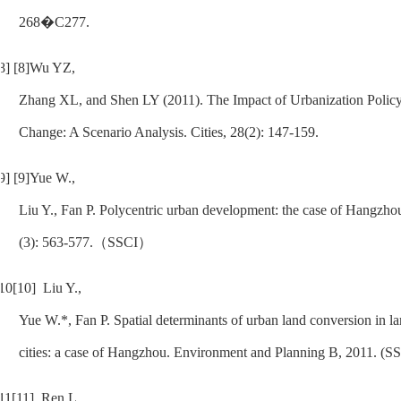
268�C277.
8]
[8]
Wu YZ,
Zhang XL, and Shen LY (2011). The Impact of Urbanization Polic
Change: A Scenario Analysis.
Cities,
28(2): 147-159.
9]
[9]
Yue W.,
Liu Y., Fan P. Polycentric urban development: the case of Hangzho
(3): 563-577.
（
SSCI
）
10[10]
Liu Y.,
Yue W.*, Fan P. Spatial determinants of urban land conversion in l
cities: a case of Hangzhou.
Environment and Planning B
, 2011. (S
11[11]
Ren L.,