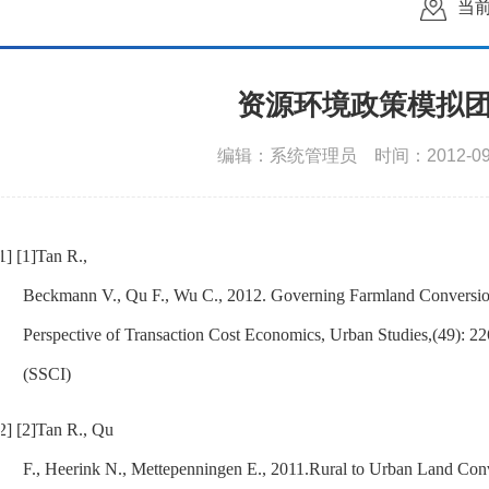
当
资源环境政策模拟
编辑：系统管理员
时间：2012-09
1]
[1]
Tan R.,
Beckmann V., Qu F., Wu C., 2012.
Governing Farmland Conversio
Perspective of Transaction Cost Economics,
Urban Studies
,(49): 
(SSCI)
2]
[2]
Tan R., Qu
F., Heerink N., Mettepenningen E., 2011.
Rural to Urban Land Conv