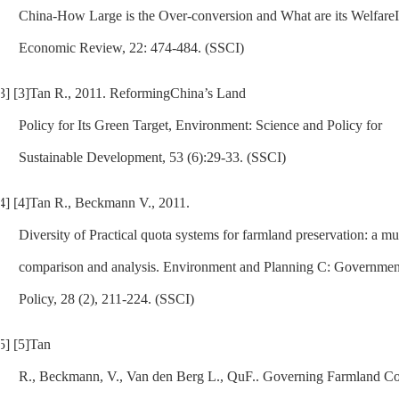
China-How Large is the Over-conversion and What are its Welfare
Economic Review
, 22: 474-484. (SSCI)
3]
[3]
Tan R., 2011. ReformingChina’s Land
Policy for Its Green Target,
Environment: Science and Policy for
Sustainable Development
, 53 (6):29-33. (SSCI)
4]
[4]
Tan R., Beckmann V., 2011.
Diversity of Practical quota systems for farmland preservation: a mu
comparison and analysis.
Environment and Planning C: Governmen
Policy
, 28 (2), 211-224. (SSCI)
5]
[5]
Tan
R., Beckmann, V., Van den Berg L., QuF..
Governing Farmland Co