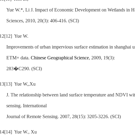
Yue W.*, Li J. Impact of Economic Development on Wetlands in
Sciences
, 2010, 20(3): 406-416. (SCI)
12[12]
Yue W.
Improvements of urban impervious surface estimation in shanghai u
ETM+ data.
Chinese Geographical Science
, 2009, 19(3):
283�C290. (SCI)
13[13]
Yue W,,Xu
J. The relationship between land surface temperature and NDVI wi
sensing.
International
Journal of Remote Sensing
. 2007, 28(15): 3205-3226. (SCI)
14[14]
Yue W., Xu