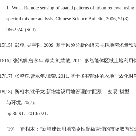
J., Wu J. Remote sensing of spatial patterns of urban renewal using 
spectral mixture analysis,
Chinese Science Bulletin
, 2006, 51(8),
966-974. (SCI)
15[15]
彭毅
,
吴宇哲
, 2009.
基于风险分析的缙云县耕地需求量预
1616]
张鸿辉
,
曾永年
,
谭荣
,
刘慧敏
, 2011.
多智能体区域土地利用
17[17]
张鸿辉
,
曾永年
,
谭荣
, 2011.
基于多智能体的农地非农化时
18[18]
靳相木
,
沈子龙
:
新增建设用地管理的“配额
―
交易”模型
―
与环境
, 20(7),
pp 86-91,
2010/7/21.
[19]
靳相木：“新增建设用地指令性配额管理的市场取向改