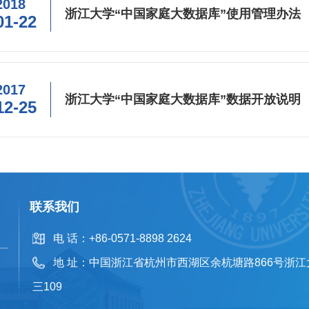
2018
浙江大学“中国家庭大数据库”使用管理办法 
01-22
2017
浙江大学“中国家庭大数据库”数据开放说明
12-25
联系我们
电 话：
+86-0571-8898 2624
地 址：
中国浙江省杭州市西湖区余杭塘路866号浙
三109