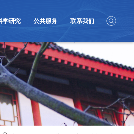
科学研究
公共服务
联系我们
研究团队
科研成果
科研项目
中国家庭大数据库
大型仪器共享服务
联系方式