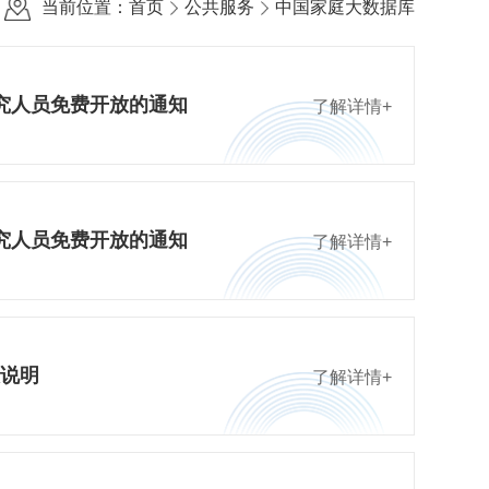
当前位置：
首页
公共服务
中国家庭大数据库
研究人员免费开放的通知
了解详情+
研究人员免费开放的通知
了解详情+
放说明
了解详情+