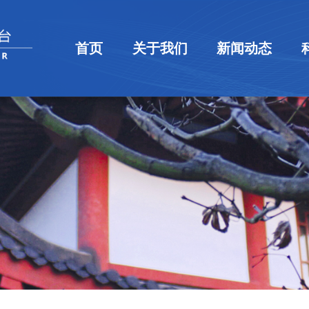
首页
关于我们
新闻动态
平台简介
组织机构
规章制度
新闻速递
通知公告