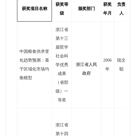
获奖等
获奖
负责
获奖项目名称
颁奖部门
级
年月
人
浙江省
第十三
届哲学
中国粮食供求变
社会科
化趋势预测：基
2006
陆文
浙江省人民
学优秀
于区域化市场均
年
聪
政府
成果
衡模型
（省部
级）一
等奖
浙江省
第十四