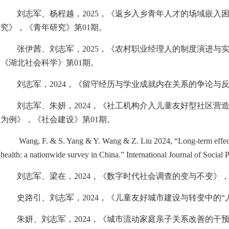
刘志军、杨程越，
2025
，《返乡入乡青年人才的场域嵌入
究》，《青年研究》第
01
期。
张伊茜、刘志军，
2025
，《农村职业经理人的制度演进与
《湖北社会科学》第
01
期。
刘志军，
2024
，《留守经历与学业成就内在关系的争论与
刘志军、朱妍，
2024
，《社工机构介入儿童友好型社区营
为例》，《社会建设》第
01
期。
Wang, F. & S. Yang & Y. Wang & Z. Liu 2024, “Long-term effects 
health: a nationwide survey in China.” International Journal of Social 
刘志军、梁在，
2024
，《数字时代社会调查的变与不变》
史路引、刘志军，
2024
，《儿童友好城市建设与转变中的“
朱妍、刘志军，
2024
，《城市流动家庭亲子关系改善的干