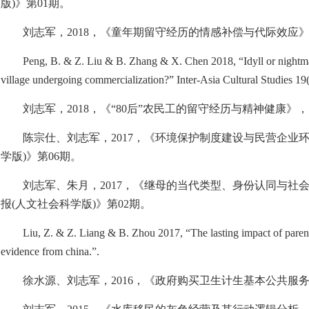
版
)
》第
01
期。
刘志军，
2018
，《童年期留守经历的情感补偿与代际效应
Peng, B. & Z. Liu & B. Zhang & X. Chen 2018, “Idyll or nightmar
village undergoing commercialization?” Inter-Asia Cultural Studies 19(
刘志军，
2018
，《“
80
后”农民工的留守经历与精神健康》
陈宗仕、刘志军，
2017
，《环境保护制度建设与民营企业
学版
)
》第
06
期。
刘志军、朱月，
2017
，《继母的当代类型、身份认同与社
报
(
人文社会科学版
)
》第
02
期。
Liu, Z. & Z. Liang & B. Zhou 2017, “The lasting impact of parent
evidence from china.”.
徐水源、刘志军，
2016
，《政府购买卫生计生基本公共服