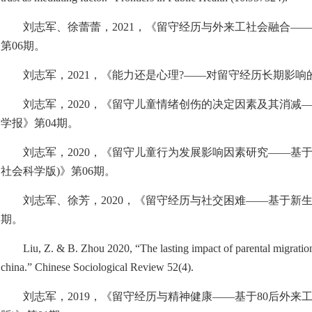
刘志军、徐蕾蕾，
2021
，《留守经历与外来工社会融合—
第
06
期。
刘志军，
2021
，《能力还是心理
?
——对留守经历长期影响
刘志军，
2020
，《留守儿童情绪创伤的决定因素及其消减
学报》第
04
期。
刘志军，
2020
，《留守儿童行为发展影响因素研究——基
社会科学版
)
》第
06
期。
刘志军、徐芳，
2020
，《留守经历与社交困难——基于新
期。
Liu, Z. & B. Zhou 2020, “The lasting impact of parental migratio
china.” Chinese Sociological Review 52(4).
刘志军，
2019
，《留守经历与精神健康——基于
80
后外来