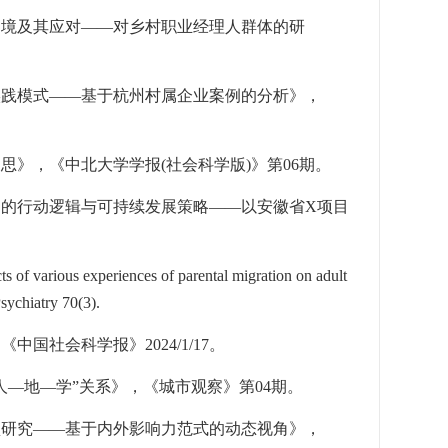
困境及其应对——对乡村职业经理人群体的研
实践模式——基于杭州村属企业案例的分析》，
反思》，《中北大学学报
(
社会科学版
)
》第
06
期。
造的行动逻辑与可持续发展策略——以安徽省
X
项目
of various experiences of parental migration on adult
Psychiatry 70(3).
，《中国社会科学报》
2024/1/17
。
人—地—学”关系》，《城市观察》第
04
期。
预研究——基于内外影响力范式的动态视角》，