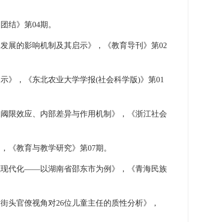
《团结》第
04
期。
格发展的影响机制及其启示》，《教育导刊》第
02
启示》，《东北农业大学学报
(
社会科学版
)
》第
01
：阈限效应、内部差异与作用机制》，《浙江社会
》，《教育与教学研究》第
07
期。
式现代化——以湖南省邵东市为例》，《青海民族
从街头官僚视角对
26
位儿童主任的质性分析》，