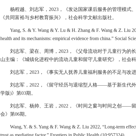
杨程越、刘志军，
2023
，《发达国家课后服务的管理模式
《共同富裕与乡村教育振兴》，社会科学文献出版社。
Yang, S. & Y. Wang & Y. Lu & H. Zhang & F. Wang & Z. Liu 2023
health and its mechanisms: empirical evidence from china.” Social Sc
刘志军、梁在、周博，
2023
，《父母流动对于儿童行为的长
山主编：《城镇化进程中的流动儿童和留守儿童研究》，社会
刘志军，
2023
，《事实无人抚养儿童福利服务的不足与改
刘志军，
2022
，《留守经历与退缩型人格——基于新生代
学版
)
》第
03
期。
刘志军、杨帅、王岩，
2022
，《时间之窗与时间之创——
会》第
06
期。
Wang, Y. & S. Yang & F. Wang & Z. Liu 2022, “Long-term effects 
trust as mediating factor.” Frontiers in Public Health (10:957324).