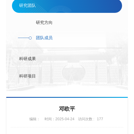
联系方式
研究团队
研究方向
团队成员
科研成果
科研项目
邓欧平
编辑：
时间：2025-04-24
访问次数 :
177