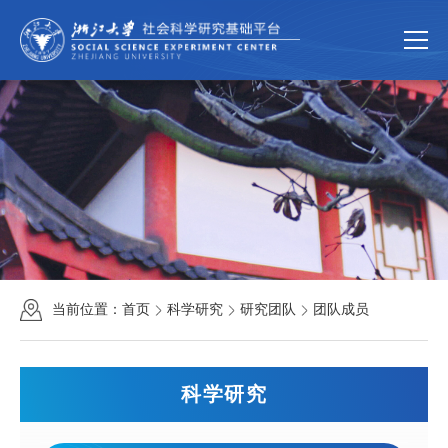
首页
关于我们
平台简介
组织机构
规章制度
新闻动态
新闻速递
通知公告
科学研究
研究团队
科研成果
科研项目
当前位置：
首页
科学研究
研究团队
团队成员
公共服务
中国家庭大数据库
大型仪器共享服务
科学研究
联系我们