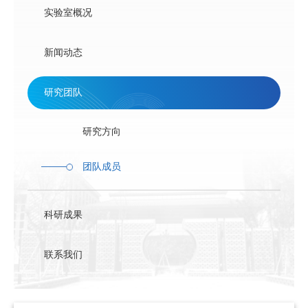
联系方式
实验室概况
新闻动态
研究团队
研究方向
团队成员
科研成果
联系我们