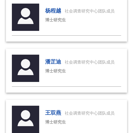
杨程越
社会调查研究中心团队成员
博士研究生
潘芷迪
社会调查研究中心团队成员
博士研究生
王双燕
社会调查研究中心团队成员
博士研究生